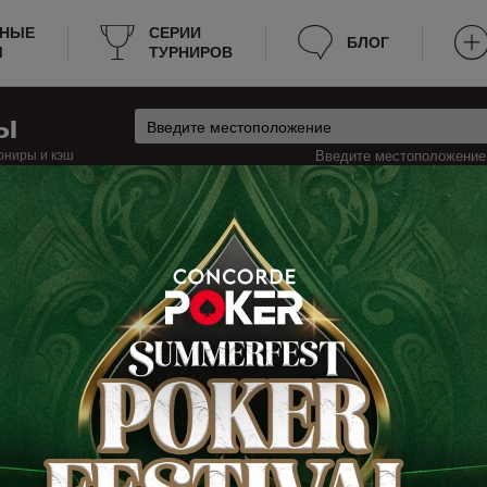
РНЫЕ
СЕРИИ
БЛОГ
Ы
ТУРНИРОВ
ы
рниры и кэш
Введите местоположение:
Кэш
лбания
Тирана
ане
с будет полезен тем, что вся необходимая информация собрана в одном 
 список всех действующих покерных клубов и румов в Тиране, а так же п
окер в Тиране, наш сайт вам поможет без затрат времени найти место д
 так что если какой-то вид игры отменят, или клуб закроется, вы об это
ся информация есть на нашем сайте, и предоставлена в удобном виде.