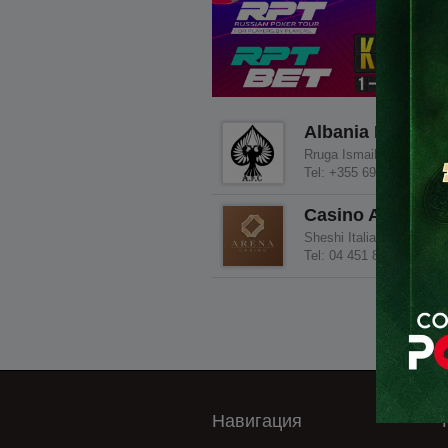
Albania Poker C
Rruga Ismail Qemali, Tir
Tel: +355 69 4867411
Casino Arena
Sheshi Italia 1, Tiranë 1
Tel: 04 451 8880
Навигация