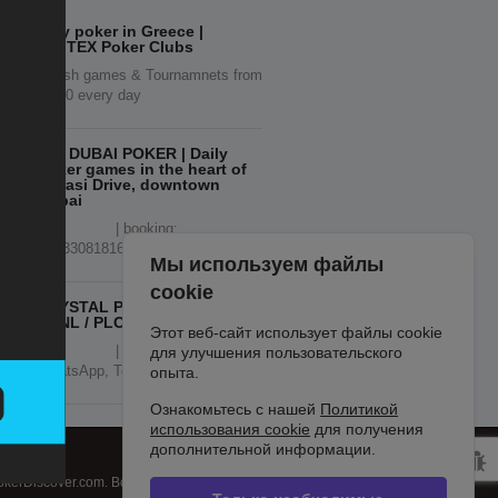
Play poker in Greece |
ΟΦΙΤΕΧ Poker Clubs
| Cash games & Tournamnets from
16.00 every day
777 DUBAI POKER | Daily
Poker games in the heart of
Marasi Drive, downtown
Dubai
| booking:
+443308181605 / VPN, WhatsApp
Мы используем файлы
cookie
CRYSTAL Poker Club Dubai |
THNL / PLO / OFC
Этот веб-сайт использует файлы cookie
| JVC / +66961177517,
для улучшения пользовательского
WhatsApp, Telegram
опыта.
Ознакомьтесь с нашей
Политикой
использования cookie
для получения
дополнительной информации.
okerDiscover.com. Все права защищены.