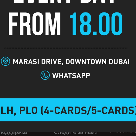
Поддержка
Следите за нами
© 2012-2026 P