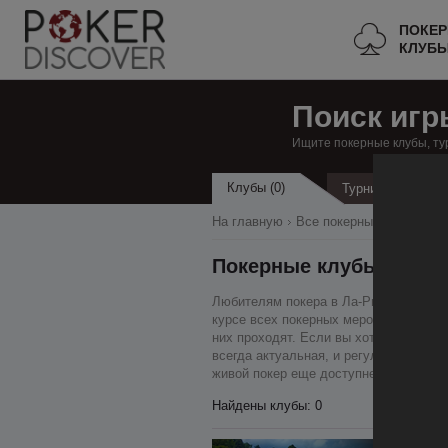
ПОКЕ
КЛУБ
Поиск игр
Ищите покерные клубы, ту
Клубы (0)
Турниры
На главную
Все покерные клубы
Ар
Покерные клубы в Ла-
Любителям покера в Ла-Риоха наш рес
курсе всех покерных мероприятий, мы
них проходят. Если вы хотите сыграть
всегда актуальная, и регулярно обновл
живой покер еще доступнее, чем преж
Найдены клубы: 0