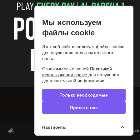
Мы используем
© 2012-2026 PokerDiscover.com. Все права защищены.
PokerDiscover.com не является организатором игр. Сайт предназначен только для
информационных целей. 18+
файлы cookie
Этот веб-сайт использует файлы cookie
для улучшения пользовательского
опыта.
Ознакомьтесь с нашей
Политикой
использования cookie
для получения
дополнительной информации.
Только необходимые
Принять все
Настроить
Play poker in Greece | ΟΦΙΤΕΧ Poker Clubs | Cash