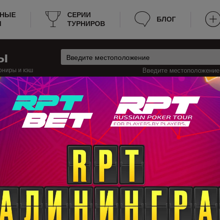
РНЫЕ
СЕРИИ
БЛОГ
Ы
ТУРНИРОВ
ы
рниры и кэш
Введите местоположение:
Кэш
рмения
Цахкадзор
кадзоре
есурс будет полезен тем, что вся необходимая информация собрана в о
 ведем список всех действующих покерных клубов и румов в Цахкадзоре,
ть в покер в Цахкадзоре, наш сайт вам поможет без затрат времени най
 так что если какой-то вид игры отменят, или клуб закроется, вы об это
ся информация есть на нашем сайте, и предоставлена в удобном виде.