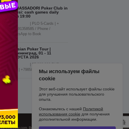
AMBASSADORI Poker Club in
Tbilisi: cash games daily
from 19:00
| PLO 5-Cards | +
995591358585 / Phone /
WhatsApp to Book
Russian Poker Tour |
Калининград, 01 - 11
АВГУСТА 2026
| 35.000.000 RUB
GTD | +79858018866
Мы используем файлы
cookie
Этот веб-сайт использует файлы cookie
для улучшения пользовательского
опыта.
Ознакомьтесь с нашей
Политикой
использования cookie
для получения
дополнительной информации.
okerDiscover.com. Все права защищены.