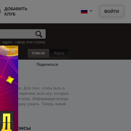
ДОБАВИТЬ
ВОЙТИ
КЛУБ
 адрес, город или страну
x
Список
Карта
Поделиться:
дном месте. Для того, чтобы быть в
 а так же перечень всех игр, которые
ти место для игры. Информация всегда
м сможете сразу узнать. Теперь живой
Анонсы