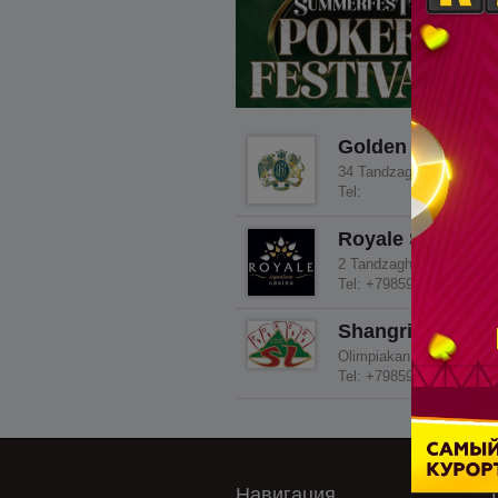
Golden Palace H
34 Tandzaghbyur St, Ts
Tel:
Royale Signatur
2 Tandzaghbyur St 4/1, 
Tel: +79859709099
Shangri-La Casi
Olimpiakan Street 8, Ts
Tel: +79859709099
Навигация