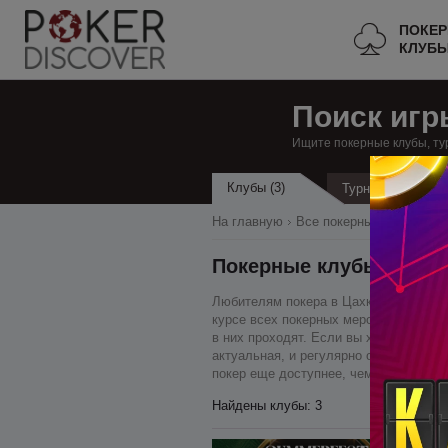
ПОКЕ
КЛУБ
Поиск игр
Ищите покерные клубы, ту
Клубы (3)
Турниры
На главную
Все покерные клубы
А
Покерные клубы в Цах
Любителям покера в Цахкадзоре наш р
курсе всех покерных мероприятий, мы
в них проходят. Если вы хотите сыгра
актуальная, и регулярно обновляется,
покер еще доступнее, чем прежде – в
Найдены клубы: 3