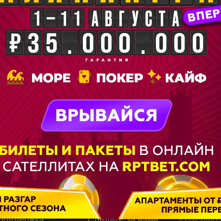
otel Resort & Spa
3 отзыв
aghkadzor 2310, Armenia
e Casino Poker Club
4 отзыв
Tsaghkadzor 2310, Armenia
no
2 отзыв
aghkadzor, 6400, Armenia
Поддержка
Следите за нами
© 2012-2026 P