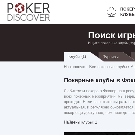
ПОКЕ
КЛУБ
Поиск игр
Ищите покерные клубы, ту
Клубы (1)
Турниры
На главную
Все покерные клубы
А
Покерные клубы в Фок
Любителям покера в Фокнер наш ресур
всех покерных мероприятий, мы ведем
проходят. Если вы хотите сыграть в п
актуальная, и регулярно обновляется,
покер еще доступнее, чем прежде – в
Найдены клубы: 1