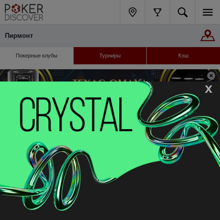
Пирмонт
Покерные клубы
Турниры
Кэш
x
The Star Casino
80 Pyrmont Street, Pyrmont NSW 2009, Australia Тел.: +61297779000
Навигация
Поддержка
Каталог клубов
FAQ
Блог
Контакты
Сообщить об ошибке
Privacy policy
Следите за нами