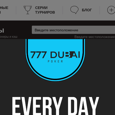
РНЫЕ
СЕРИИ
БЛОГ
Ы
ТУРНИРОВ
ы
рниры и кэш
Введите местоположение:
ш
встрия
Кэш-игры в Брун-ам-Гебирге, Австрия
рун-ам-Гебирге
 Брун-ам-Гебирге? Мы предоставляем всю необходимую информацию для у
ожно сыграть, на каких лимитах сейчас идет игра, какая минимальная и
у в Брун-ам-Гебирге в 2019 году просто – регулярное обновление данных