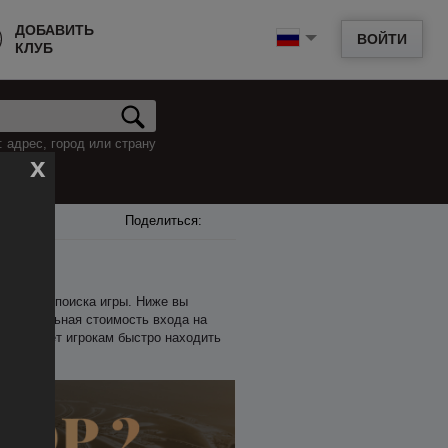
ДОБАВИТЬ
ВОЙТИ
КЛУБ
 адрес, город или страну
x
Поделиться:
добства поиска игры. Ниже вы
 максимальная стоимость входа на
 позволяет игрокам быстро находить