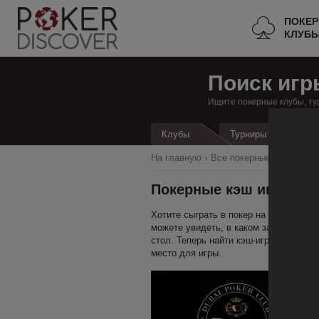
ПОКЕ
КЛУБ
Поиск игр
Ищите покерные клубы, ту
Кэ
Клубы
Турниры
На главную
Все покерные клубы
А
Покерные кэш игры в Б
Хотите сыграть в покер на деньги в
можете увидеть, в каком заведении м
стол. Теперь найти кэш-игры по покер
место для игры.