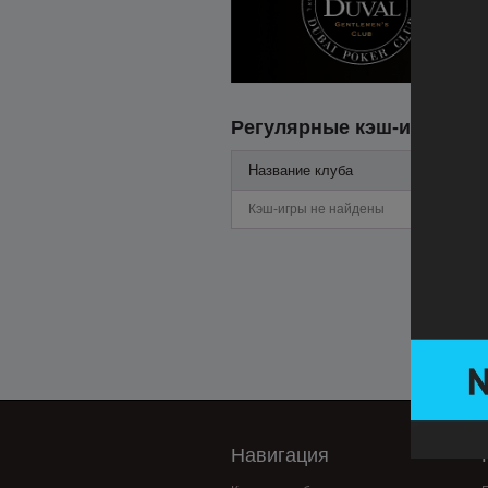
Регулярные кэш-игры
Название клуба
Кэш-игры не найдены
Навигация