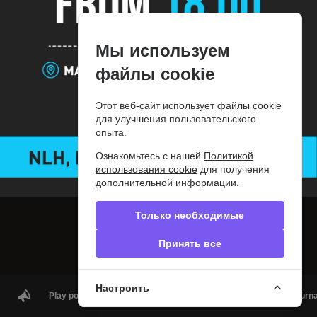
Блог
Контакты
Сообщить об ошибке
Privacy policy
Мы используем
Следите за нами
файлы cookie
© 2012-2026 PokerDiscover.com. Все права защищены.
Этот веб-сайт использует файлы cookie
PokerDiscover.com не является организатором игр. Сайт предназначен только для
для улучшения пользовательского
информационных целей. 18+
опыта.
Ознакомьтесь с нашей
Политикой
использования cookie
для получения
дополнительной информации.
Только необходимые
Принять все
Настроить
Play poker in Greece | ΟΦΙΤΕΧ Poker Clubs | Cash games & Tourna