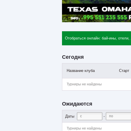
Отобраться онлайн: бай-ины, отели,
Сегодня
Название клуба
Старт
Турниры не найдены
Ожидаются
-
Даты
Турниры не найдены