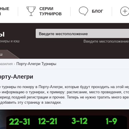
РНЫЕ
СЕРИИ
БЛОГ
Ы
ТУРНИРОВ
ы
рниры и кэш
Введите местоположение:
ш
разилия
Порту-Алегри Турниры
орту-Алегри
 турниры по покеру в Порту-Алегри, которые будут проходить на этой н
информацию о турнирах, к примеру: расписание, место проведения, сто
период поздней регистрации и прочее. Теперь не нужно тратить много вре
 добавить эту страницу в закладки.