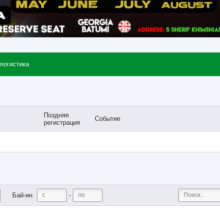
 логистика
Поздняя
Событие
регистрация
-
Бай-ин