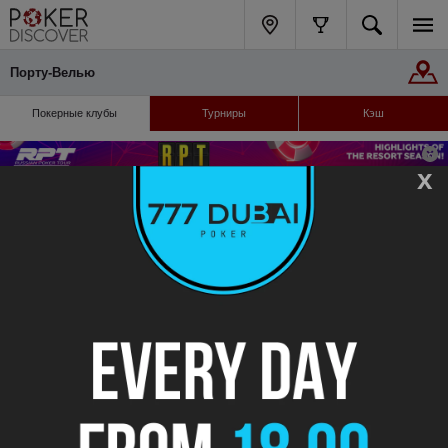
Порту-Велью
Покерные клубы
Турниры
Кэш
x
Big Slick Poker Clube
Avenida Calama, 1847 - São João Bosco, Pôrto Velho - RO, Brazil Тел.: +55 69 9222-
2440
Навигация
Поддержка
Каталог клубов
FAQ
Блог
Контакты
Сообщить об ошибке
Privacy policy
Следите за нами