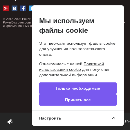
Мы используем
© 2012-2026 PokerDiscover.com. Все права защищены.
PokerDiscover.com не является организатором игр. Сайт предназначен только для
информационных целей. 18+
файлы cookie
Этот веб-сайт использует файлы cookie
для улучшения пользовательского
опыта.
Ознакомьтесь с нашей
Политикой
использования cookie
для получения
дополнительной информации.
Только необходимые
Принять все
Настроить
Play poker in Greece | ΟΦΙΤΕΧ Poker Clubs | Cash