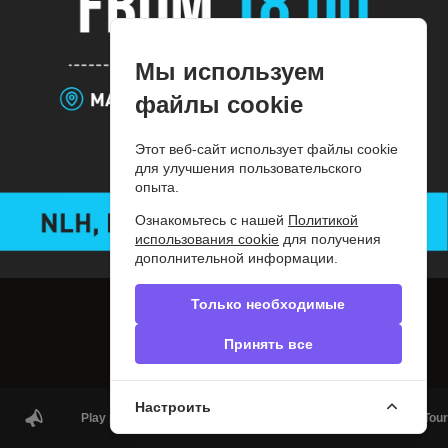
Блог
Контакты
Сообщить об ошибке
Privacy policy
Мы используем
Следите за нами
файлы cookie
© 2012-2026 PokerDiscover.com. Все права защищены.
Этот веб-сайт использует файлы cookie
PokerDiscover.com не является организатором игр. Сайт предназначен только для
для улучшения пользовательского
информационных целей. 18+
опыта.
Ознакомьтесь с нашей
Политикой
использования cookie
для получения
дополнительной информации.
Только необходимые
Принять все
Настроить
Play poker in Greece | ΟΦΙΤΕΧ Poker Clubs | Cash games & Tour