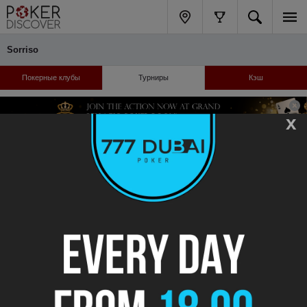
Sorriso
Покерные клубы
Турниры
Кэш
x
Отобраться онлайн: бай-ины, отели, логистика
Сегодня
Турниры не найдены
Турниры не найдены
Навигация
Поддержка
Каталог клубов
FAQ