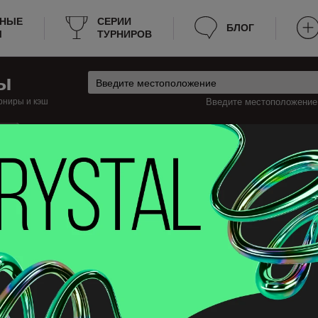
РНЫЕ
СЕРИИ
БЛОГ
Ы
ТУРНИРОВ
ы
рниры и кэш
Введите местоположение:
ш
анада
Кокуитлам Турниры
окуитлам
 турниры по покеру в Кокуитлам, которые будут проходить на этой неде
ормацию о турнирах, к примеру: расписание, место проведения, стоимо
период поздней регистрации и прочее. Теперь не нужно тратить много вре
траницу в закладки.