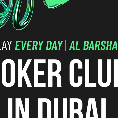
 логистика
Поздняя
Событие
регистрация
-
Бай-ин