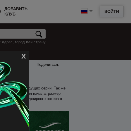
ДОБАВИТЬ
ВОЙТИ
КЛУБ
 адрес, город или страну
x
Поделиться:
ле, и анонсы грядущих серий. Так же
сть входа, время начала, размер
мени на поиск турнирного покера в