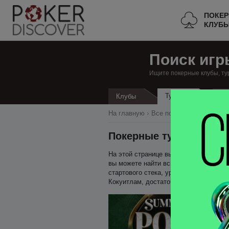
ПОКЕ
КЛУБ
Поиск игр
Ищите покерные клубы, ту
Турниры
Клубы
Кэ
На главную
Все покерные клубы
К
Покерные турниры в К
На этой странице вы можете найти все
вы можете найти всю необходимую инф
стартового стека, уровень блайндов, 
Кокуитлам, достаточно добавить эту с