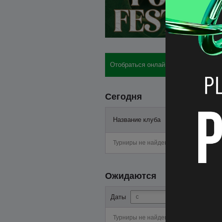
Отобраться онлайн: бай-ины, отели,
Сегодня
Название клуба
Старт
Турниры не найдены
Ожидаются
-
Даты
Турниры не найдены