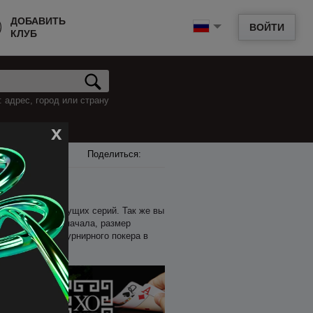
ДОБАВИТЬ
ВОЙТИ
КЛУБ
 адрес, город или страну
x
Поделиться:
е, и анонсы грядущих серий. Так же вы
 входа, время начала, размер
мени на поиск турнирного покера в