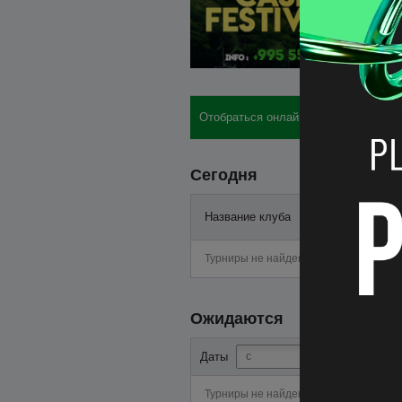
Отобраться онлайн: бай-ины, отели,
Сегодня
Название клуба
Старт
Турниры не найдены
Ожидаются
-
Даты
Турниры не найдены