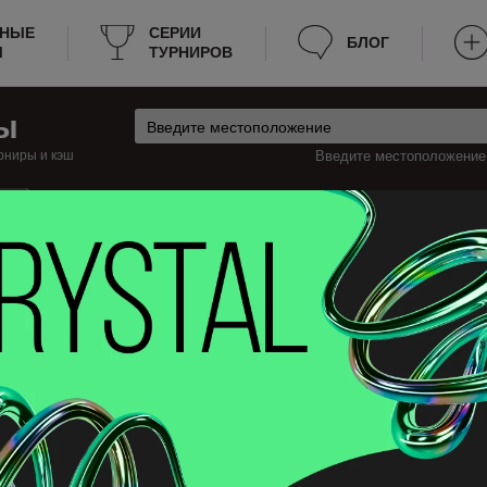
РНЫЕ
СЕРИИ
БЛОГ
Ы
ТУРНИРОВ
ы
рниры и кэш
Введите местоположение:
ш
анада
Кранбрук Турниры
ранбрук
 турниры по покеру в Кранбрук, которые будут проходить на этой недел
ацию о турнирах, к примеру: расписание, место проведения, стоимость
период поздней регистрации и прочее. Теперь не нужно тратить много вре
авить эту страницу в закладки.