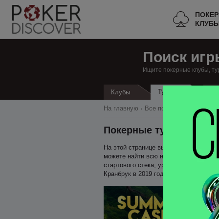
ПОКЕ
КЛУБ
Поиск игр
Ищите покерные клубы, ту
Турниры
Клубы
Кэ
На главную
Все покерные клубы
К
Покерные турниры в К
На этой странице вы можете найти все
можете найти всю необходимую информ
стартового стека, уровень блайндов, 
Кранбрук в 2019 году, достаточно доб