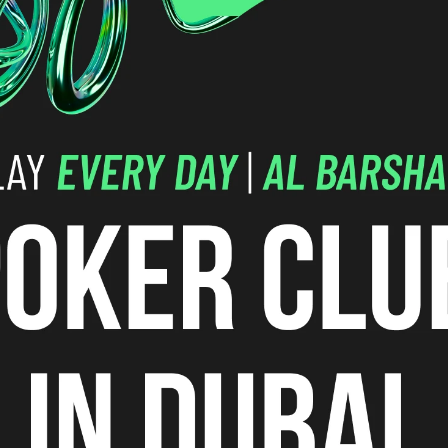
 логистика
Поздняя
Событие
регистрация
-
Бай-ин