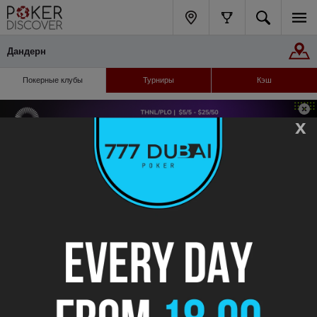
Дандерн
Покерные клубы
Турниры
Кэш
x
Dakota Dunes Casino
Saskatchewan 219, Outlook, SK S0L 2N0, Canada Тел.: +1 (306) 667-6400
Навигация
Поддержка
Каталог клубов
FAQ
Блог
Контакты
Сообщить об ошибке
Privacy policy
Следите за нами