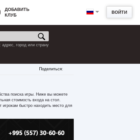
ДОБАВИТЬ
ВОЙТИ
КЛУБ
 адрес, город или страну
Поделиться:
ства поиска игры. Ниже вы можете
льная стоимость входа на стол.
ет игрокам быстро находить место для