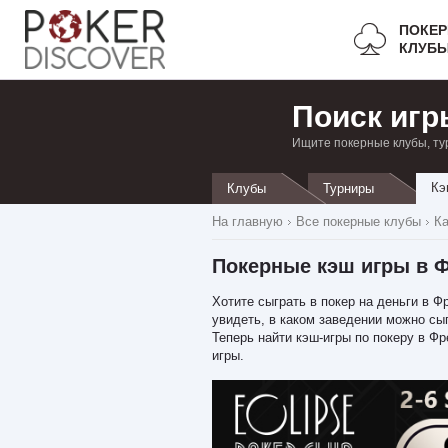
ПОКЕ
КЛУБ
Поиск игр
Ищите покерные клубы, ту
Кэ
Клубы
Турниры
На главную
Все покерные клубы
К
Покерные кэш игры в 
Хотите сыграть в покер на деньги в
увидеть, в каком заведении можно сыг
Теперь найти кэш-игры по покеру в Ф
игры.