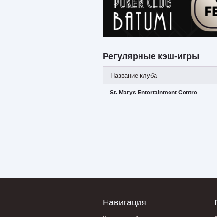
Регулярные кэш-игры
Название клуба
St. Marys Entertainment Centre
Навигация