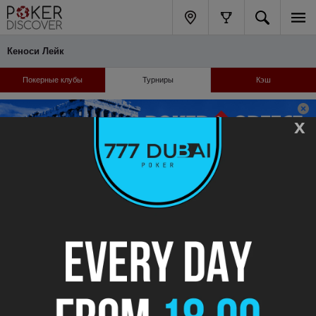
Кеноси Лейк
Покерные клубы
Турниры
Кэш
x
Отобраться онлайн: бай-ины, отели, логистика
Сегодня
Турниры не найдены
Турниры не найдены
Навигация
Поддержка
Каталог клубов
FAQ