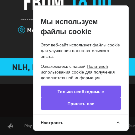
Блог
Контакты
Сообщить об ошибке
Privacy policy
Мы используем
Следите за нами
файлы cookie
© 2012-2026 PokerDiscover.com. Все права защищены.
Этот веб-сайт использует файлы cookie
PokerDiscover.com не является организатором игр. Сайт предназначен только для
для улучшения пользовательского
информационных целей. 18+
опыта.
Ознакомьтесь с нашей
Политикой
использования cookie
для получения
дополнительной информации.
Только необходимые
Принять все
Настроить
Play poker in Greece | ΟΦΙΤΕΧ Poker Clubs | Cash games & Tour