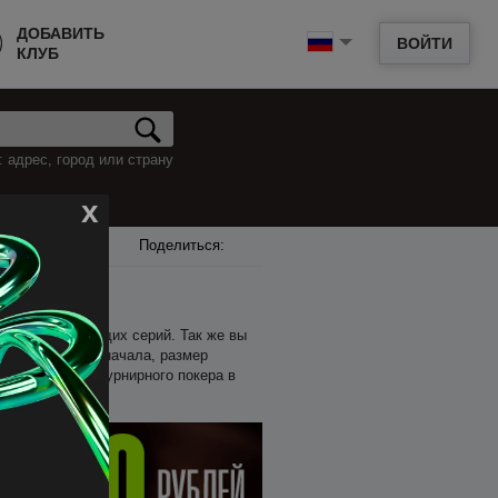
ДОБАВИТЬ
ВОЙТИ
КЛУБ
 адрес, город или страну
x
Поделиться:
 и анонсы грядущих серий. Так же вы
 входа, время начала, размер
мени на поиск турнирного покера в