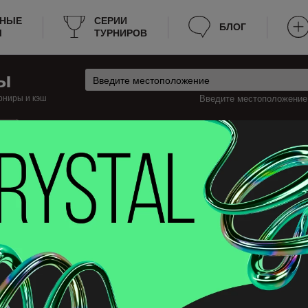
РНЫЕ
СЕРИИ
БЛОГ
Ы
ТУРНИРОВ
ы
рниры и кэш
Введите местоположение:
ш
анада
Лэнгли Турниры
энгли
 турниры по покеру в Лэнгли, которые будут проходить на этой неделе,
ацию о турнирах, к примеру: расписание, место проведения, стоимость
период поздней регистрации и прочее. Теперь не нужно тратить много вре
ить эту страницу в закладки.