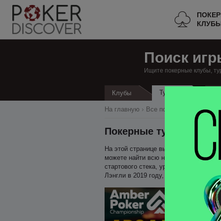
ПОКЕ
КЛУБ
Поиск игр
Ищите покерные клубы, ту
Турниры
Клубы
Кэ
На главную
Все покерные клубы
К
Покерные турниры в Л
На этой странице вы можете найти все
можете найти всю необходимую информ
стартового стека, уровень блайндов, 
Лэнгли в 2019 году, достаточно добав