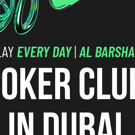
 логистика
Поздняя
Событие
регистрация
-
Бай-ин