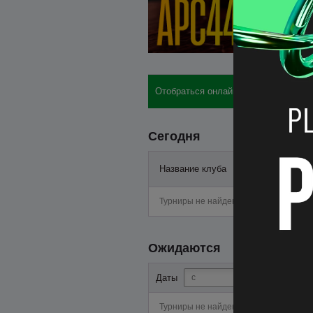
Отобраться онлайн: бай-ины, отели,
Сегодня
Название клуба
Старт
Турниры не найдены
Ожидаются
-
Даты
Турниры не найдены