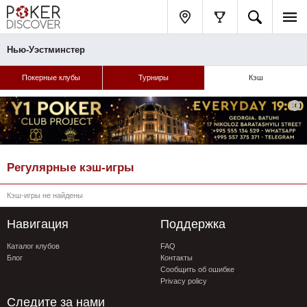
Нью-Уэстминстер
Покерные клубы
Турниры
Кэш
Регулярные кэш-игры
Кэш-игры не найдены
Навигация
Поддержка
Каталог клубов
FAQ
Блог
Контакты
Сообщить об ошибке
Privacy policy
Следите за нами