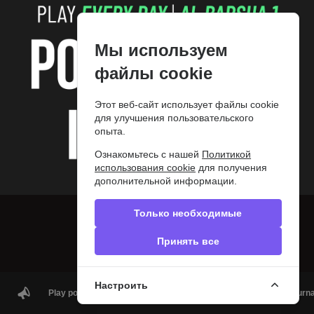
Мы используем
© 2012-2026 PokerDiscover.com. Все права защищены.
PokerDiscover.com не является организатором игр. Сайт предназначен только для
информационных целей. 18+
файлы cookie
Этот веб-сайт использует файлы cookie
для улучшения пользовательского
опыта.
Ознакомьтесь с нашей
Политикой
использования cookie
для получения
дополнительной информации.
Только необходимые
Принять все
Настроить
Play poker in Greece | ΟΦΙΤΕΧ Poker Clubs | Cash games & Tourna