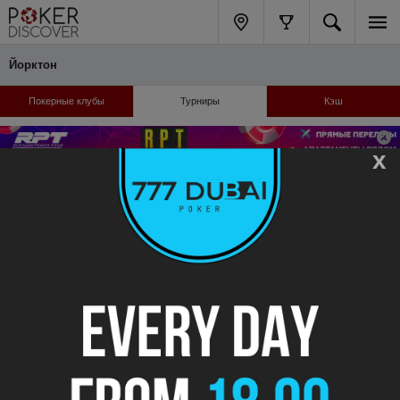
Йорктон
Покерные клубы
Турниры
Кэш
x
Отобраться онлайн: бай-ины, отели, логистика
Сегодня
Турниры не найдены
Турниры не найдены
Навигация
Поддержка
Каталог клубов
FAQ