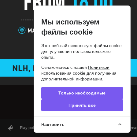
Мы используем
© 2012-2026 PokerDiscover.com. Все права защищены.
PokerDiscover.com не является организатором игр. Сайт предназначен только для
информационных целей. 18+
файлы cookie
Этот веб-сайт использует файлы cookie
для улучшения пользовательского
опыта.
Ознакомьтесь с нашей
Политикой
использования cookie
для получения
дополнительной информации.
Только необходимые
Принять все
Настроить
Play poker in Greece | ΟΦΙΤΕΧ Poker Clubs | Cash games & Tourna