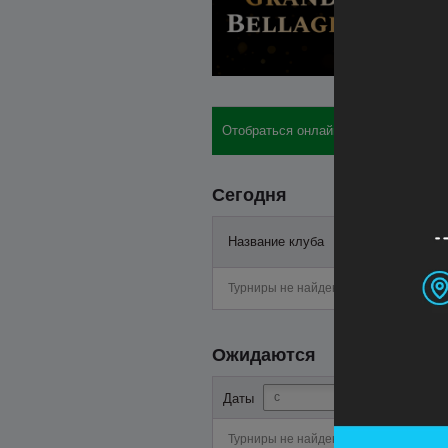
Отобраться онлайн: бай-ины, отели,
Сегодня
Название клуба
Старт
Турниры не найдены
Ожидаются
-
Даты
Турниры не найдены