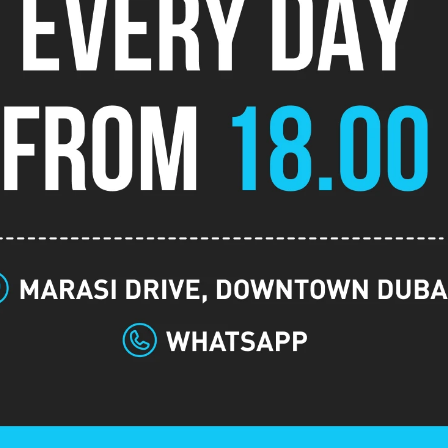
 логистика
Поздняя
Событие
регистрация
-
Бай-ин