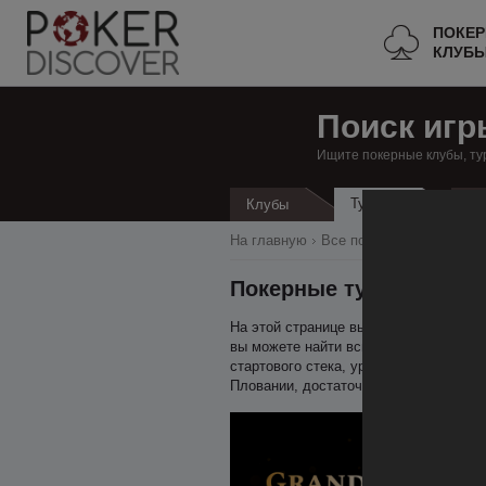
ПОКЕ
КЛУБ
Поиск игр
Ищите покерные клубы, ту
Турниры
Клубы
Кэ
На главную
Все покерные клубы
Х
Покерные турниры в П
На этой странице вы можете найти все
вы можете найти всю необходимую инф
стартового стека, уровень блайндов, 
Пловании, достаточно добавить эту ст