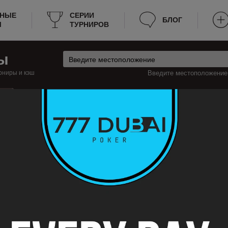
РНЫЕ
СЕРИИ
БЛОГ
Ы
ТУРНИРОВ
ы
рниры и кэш
Введите местоположение:
ш
орватия
Плования Турниры
ловании
 турниры по покеру в Плования, которые будут проходить на этой недел
ормацию о турнирах, к примеру: расписание, место проведения, стоимо
период поздней регистрации и прочее. Теперь не нужно тратить много вре
раницу в закладки.