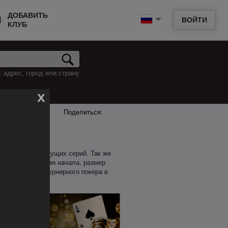
ДОБАВИТЬ
ВОЙТИ
КЛУБ
 адрес, город или страну
x
Поделиться:
е, и анонсы грядущих серий. Так же
сть входа, время начала, размер
мени на поиск турнирного покера в