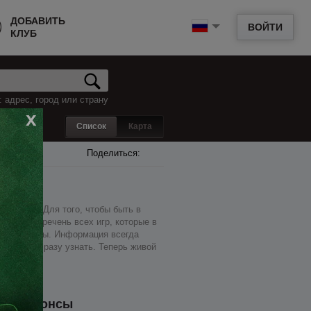
ДОБАВИТЬ
ВОЙТИ
КЛУБ
 адрес, город или страну
x
Список
Карта
Поделиться:
м месте. Для того, чтобы быть в
так же перечень всех игр, которые в
сто для игры. Информация всегда
м сможете сразу узнать. Теперь живой
Анонсы