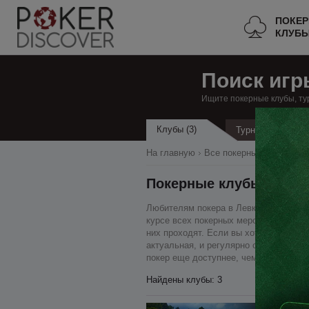
ПОКЕ
КЛУБ
Поиск игр
Ищите покерные клубы, ту
Клубы (3)
Турниры
На главную
Все покерные клубы
К
Покерные клубы в Левк
Любителям покера в Левкоше наш ресу
курсе всех покерных мероприятий, мы
них проходят. Если вы хотите сыграть
актуальная, и регулярно обновляется,
покер еще доступнее, чем прежде – в
Найдены клубы: 3