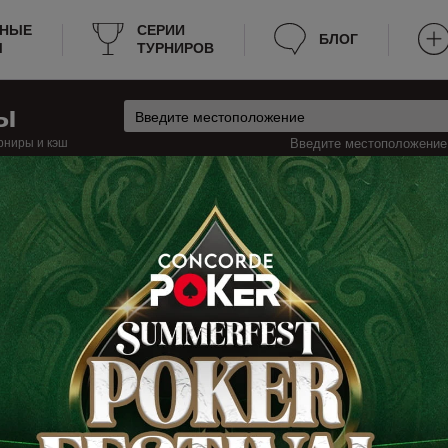
РНЫЕ
СЕРИИ
БЛОГ
Ы
ТУРНИРОВ
ы
рниры и кэш
Введите местоположение:
Кэш
ипр
Левкоша
оше (Никосии)
рс будет полезен тем, что вся необходимая информация собрана в одно
 ведем список всех действующих покерных клубов и румов в Левкоше, а 
 в покер в Никосии, наш сайт вам поможет без затрат времени найти ме
 так что если какой-то вид игры отменят, или клуб закроется, вы об это
ся информация есть на нашем сайте, и предоставлена в удобном виде.