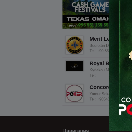
Merit Lefcosa C
Bedrettin Demirel Caddes
Tel: +90 533 829 34 70
Royal Bluff Nico
Kyriakou Matsi 24 2408
Tel:
Concorde Casino
Yamur Sokak No:11, 991
Tel: +905488100453
Навигация