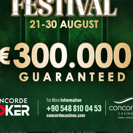
asino
1 отзыв
i, Lefkoşa / K.K.T.C. (Kioneli, Nicosia, Cyprus 2470)
sia
 Agios Dometios
 | Lefkoşa
50, Lefkoşa - KKTC
Поддержка
Следите за нами
© 2012-2026 P