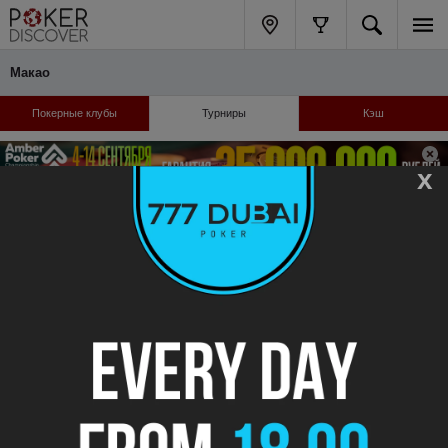
Макао
Покерные клубы
Турниры
Кэш
x
Отобраться онлайн: бай-ины, отели, логистика
Сегодня
Турниры не найдены
Турниры не найдены
Навигация
Поддержка
Каталог клубов
FAQ