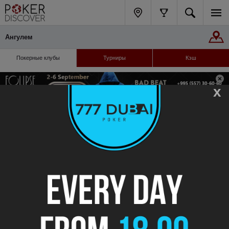
Ангулем
Покерные клубы
Турниры
Кэш
x
Angoulême Poker Club
84 Rue Montauzier, 16000 Angoulême, France Тел.: +33 6 89 70 15 00
1 отзыв
Навигация
Поддержка
Каталог клубов
FAQ
Блог
Контакты
Сообщить об ошибке
Privacy policy
Следите за нами