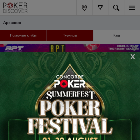
Аркашон
Покерные клубы
Турниры
Кэш
x
Регулярные кэш-игры
Кэш-игры не найдены
Навигация
Поддержка
Каталог клубов
FAQ
Блог
Контакты
Сообщить об ошибке
Privacy policy
Следите за нами