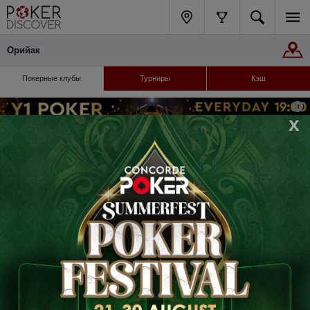
Орийак
Покерные клубы
Турниры
Кэш
x
Cantal Poker Club
7 Chemin de Brouzac, 15000 Aurillac, France Тел.: +33683171313
Навигация
Поддержка
Каталог клубов
FAQ
Блог
Контакты
Сообщить об ошибке
Privacy policy
Следите за нами