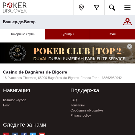
Баньер-де-Бигор
Покерные клубы
Турниры
Кэш
Casino de Bagnères de Bigorre
18 Place des Thermes, 65200 Bagnères-de-Bigorre, France Тел.: +33562952042
Навигация
Поддержка
Каталог клубов
FAQ
Блог
Контакты
Сообщить об ошибке
Privacy policy
Следите за нами