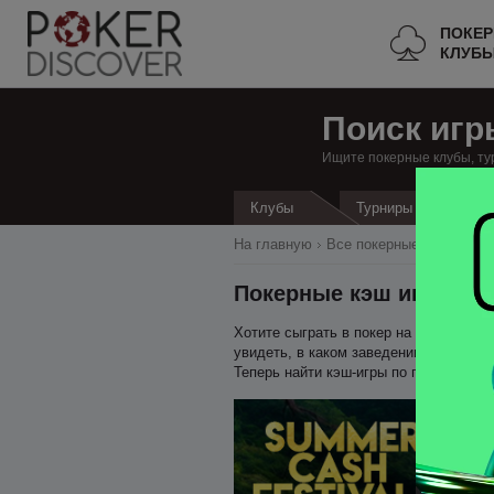
ПОКЕ
КЛУБ
Поиск игр
Ищите покерные клубы, ту
Кэ
Клубы
Турниры
На главную
Все покерные клубы
Ф
Покерные кэш игры в 
Хотите сыграть в покер на деньги в
увидеть, в каком заведении можно сыг
Теперь найти кэш-игры по покеру в Бе