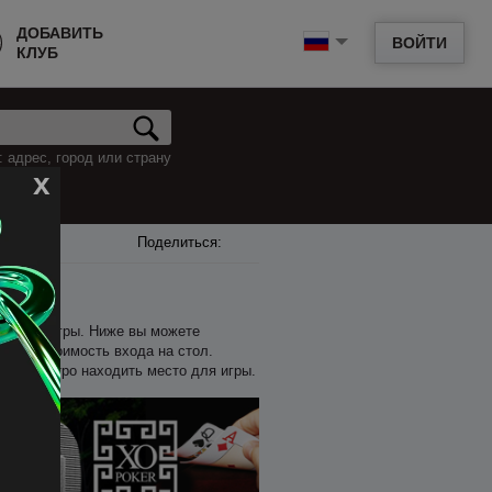
ДОБАВИТЬ
ВОЙТИ
КЛУБ
 адрес, город или страну
x
Поделиться:
поиска игры. Ниже вы можете
льная стоимость входа на стол.
окам быстро находить место для игры.