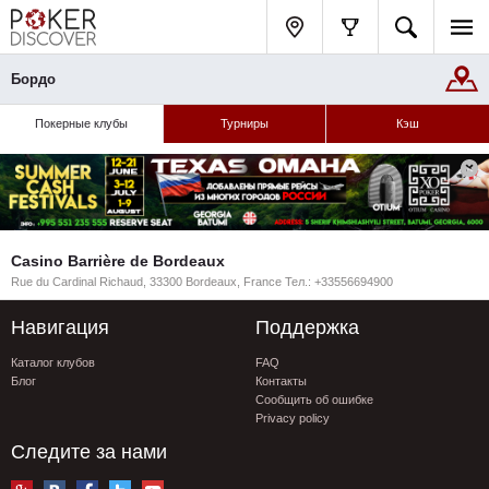
Бордо
Покерные клубы
Турниры
Кэш
Casino Barrière de Bordeaux
Rue du Cardinal Richaud, 33300 Bordeaux, France Тел.: +33556694900
Навигация
Поддержка
Каталог клубов
FAQ
Блог
Контакты
Сообщить об ошибке
Privacy policy
Следите за нами