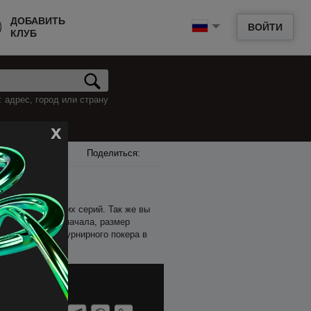
ДОБАВИТЬ
ВОЙТИ
КЛУБ
 адрес, город или страну
x
Поделиться:
и анонсы грядущих серий. Так же вы
 входа, время начала, размер
мени на поиск турнирного покера в