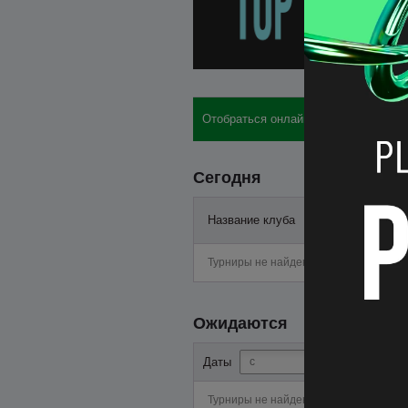
Отобраться онлайн: бай-ины, отели,
Сегодня
Название клуба
Старт
Турниры не найдены
Ожидаются
-
Даты
Турниры не найдены