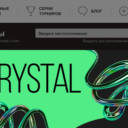
РНЫЕ
СЕРИИ
БЛОГ
Ы
ТУРНИРОВ
ы
рниры и кэш
Введите местоположение:
ш
ранция
Фекан Турниры
екан
 турниры по покеру в Фекан, которые будут проходить на этой неделе, 
ацию о турнирах, к примеру: расписание, место проведения, стоимость
период поздней регистрации и прочее. Теперь не нужно тратить много вре
ть эту страницу в закладки.