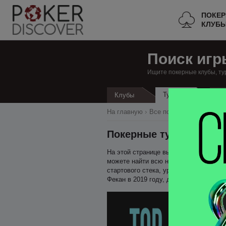
ПОКЕ
КЛУБ
Поиск игр
Ищите покерные клубы, ту
Турниры
Клубы
Кэ
На главную
Все покерные клубы
Ф
Покерные турниры в Ф
На этой странице вы можете найти все
можете найти всю необходимую информ
стартового стека, уровень блайндов, 
Фекан в 2019 году, достаточно добави