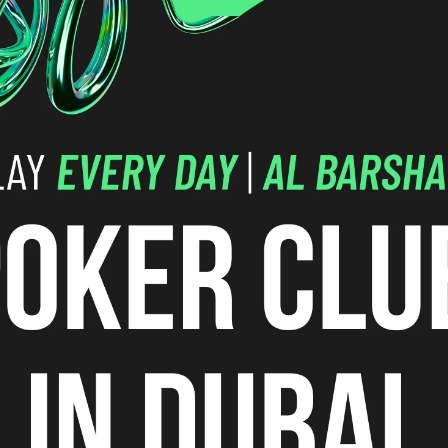
 логистика
Поздняя
Событие
регистрация
-
Бай-ин