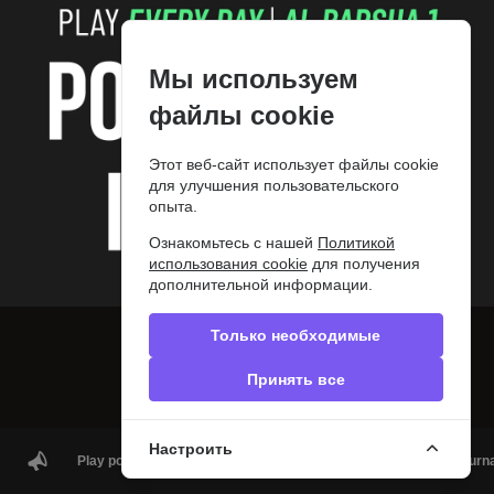
© 2012-2026 PokerDiscover.com. Все права защищены.
PokerDiscover.com не является организатором игр. Сайт предназначен только для
информационных целей. 18+
Мы используем
файлы cookie
Этот веб-сайт использует файлы cookie
для улучшения пользовательского
опыта.
Ознакомьтесь с нашей
Политикой
использования cookie
для получения
дополнительной информации.
Только необходимые
Принять все
Настроить
Play poker in Greece | ΟΦΙΤΕΧ Poker Clubs | Cash games & Tourna