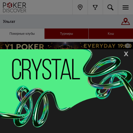
Ульгат
Покерные клубы
Турниры
Кэш
x
Casino de Houlgate
41 Rue Henri Dobert, 14510 Houlgate, France Тел.: +33231287575
Навигация
Поддержка
Каталог клубов
FAQ
Блог
Контакты
Сообщить об ошибке
Privacy policy
Следите за нами