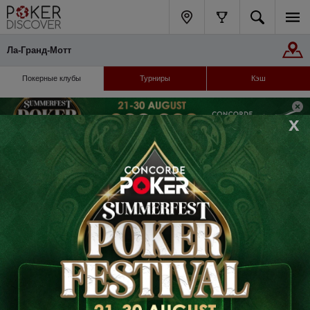
Ла-Гранд-Мотт
Покерные клубы
Турниры
Кэш
x
Pasino Grande Motte
335 Allée des Parcs, 34280 La Grande-Motte, France Тел.: +33467564646
Навигация
Поддержка
Каталог клубов
FAQ
Блог
Контакты
Сообщить об ошибке
Privacy policy
Следите за нами