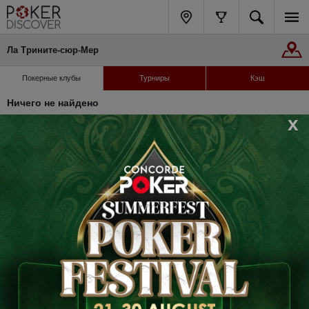
Ла Трините-сюр-Мер
Покерные клубы
Турниры
Кэш
Ничего не найдено
x
Навигация
Поддержка
Каталог клубов
FAQ
Блог
Контакты
Сообщить об ошибке
Privacy policy
Следите за нами
© 2012-2026 PokerDiscover.com. Все права защищены.
PokerDiscover.com не является организатором игр. Сайт предназначен только для
информационных целей. 18+