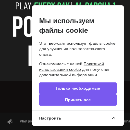
© 2012-2026 PokerDiscover.com. Все права защищены.
PokerDiscover.com не является организатором игр. Сайт предназначен только для
Мы используем
информационных целей. 18+
файлы cookie
Этот веб-сайт использует файлы cookie
для улучшения пользовательского
опыта.
Ознакомьтесь с нашей
Политикой
использования cookie
для получения
дополнительной информации.
Только необходимые
Принять все
Настроить
Play poker in Greece | ΟΦΙΤΕΧ Poker Clubs | Cash games & Tourna