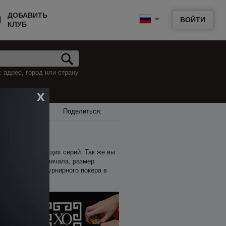
ДОБАВИТЬ
ВОЙТИ
КЛУБ
 адрес, город или страну
x
Поделиться:
 и анонсы грядущих серий. Так же вы
 входа, время начала, размер
мени на поиск турнирного покера в