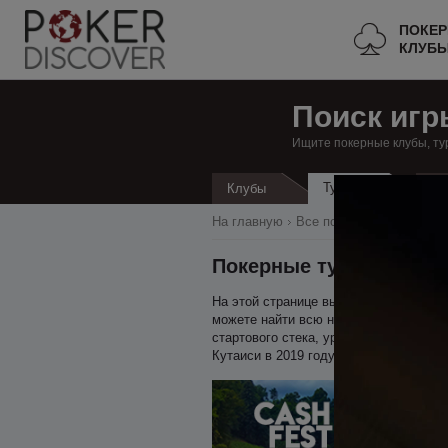
ПОКЕ
КЛУБ
Поиск игр
Ищите покерные клубы, ту
Турниры
Клубы
Кэ
На главную
Все покерные клубы
Гр
Покерные турниры в К
На этой странице вы можете найти все
можете найти всю необходимую информ
стартового стека, уровень блайндов, 
Кутаиси в 2019 году, достаточно доба