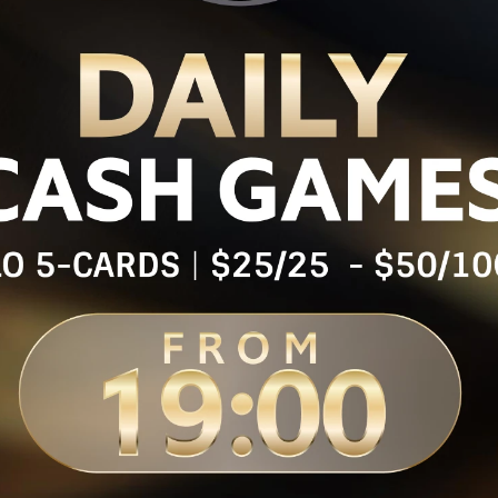
 логистика
Поздняя
Событие
регистрация
-
Бай-ин