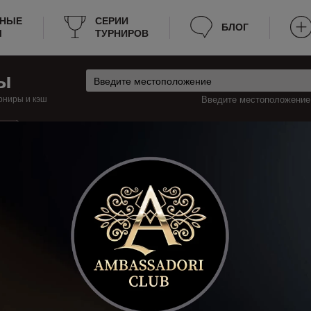
РНЫЕ
СЕРИИ
БЛОГ
Ы
ТУРНИРОВ
ы
рниры и кэш
Введите местоположение:
ш
узия
Кутаиси Турниры
утаиси
 турниры по покеру в Кутаиси, которые будут проходить на этой неделе,
ацию о турнирах, к примеру: расписание, место проведения, стоимость
период поздней регистрации и прочее. Теперь не нужно тратить много вре
вить эту страницу в закладки.