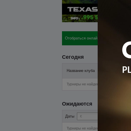
Отобраться онлайн: бай-ины, отели,
Сегодня
Название клуба
Старт
Турниры не найдены
Ожидаются
-
Даты
Турниры не найдены