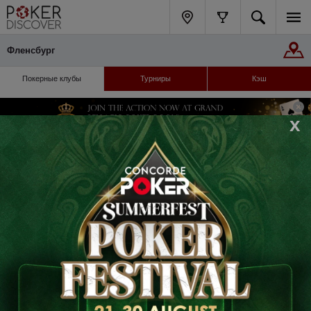
Фленсбург
Покерные клубы
Турниры
Кэш
x
Spielbank Flensburg
Süderhofenden 16, 24937 Flensburg, Germany Тел.: +49461313360
Навигация
Поддержка
Каталог клубов
FAQ
Блог
Контакты
Сообщить об ошибке
Privacy policy
Следите за нами