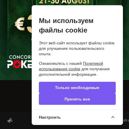
Блог
Контакты
Сообщить об ошибке
Privacy policy
Мы используем
Следите за нами
файлы cookie
© 2012-2026 PokerDiscover.com. Все права защищены.
Этот веб-сайт использует файлы cookie
PokerDiscover.com не является организатором игр. Сайт предназначен только для
для улучшения пользовательского
информационных целей. 18+
опыта.
Ознакомьтесь с нашей
Политикой
использования cookie
для получения
дополнительной информации.
Только необходимые
Принять все
Настроить
Play poker in Greece | ΟΦΙΤΕΧ Poker Clubs | Cash 