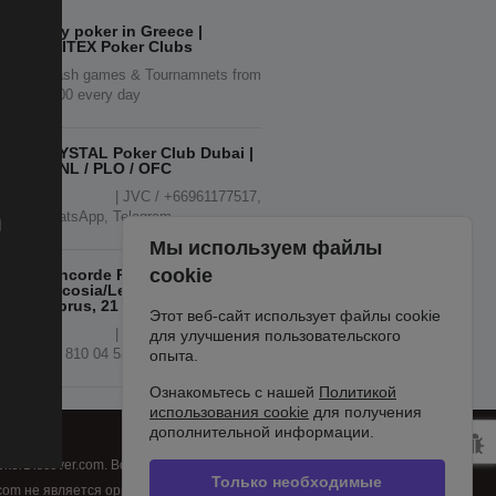
Play poker in Greece |
ΟΦΙΤΕΧ Poker Clubs
| Cash games & Tournamnets from
16.00 every day
CRYSTAL Poker Club Dubai |
THNL / PLO / OFC
| JVC / +66961177517,
WhatsApp, Telegram
Мы используем файлы
cookie
Concorde Poker Summerfest
| Nicosia/Lefkosa, Northern
Cyprus, 21 - 30 AUG 2026
Этот веб-сайт использует файлы cookie
| €300.000 GTD | +90
для улучшения пользовательского
548 810 04 53
опыта.
Ознакомьтесь с нашей
Политикой
использования cookie
для получения
дополнительной информации.
okerDiscover.com. Все права защищены.
Только необходимые
com не является организатором игр.