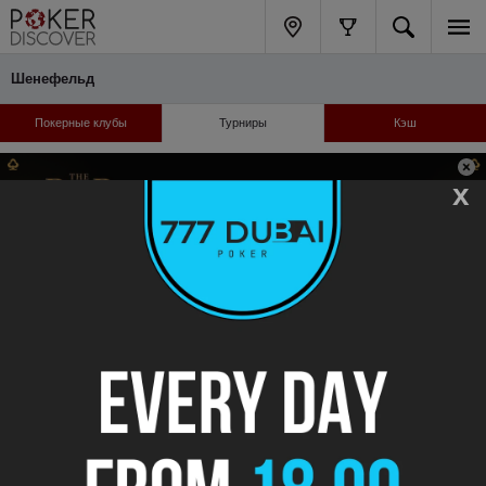
Шенефельд
Покерные клубы
Турниры
Кэш
x
Отобраться онлайн: бай-ины, отели, логистика
Сегодня
Турниры не найдены
Турниры не найдены
Навигация
Поддержка
Каталог клубов
FAQ