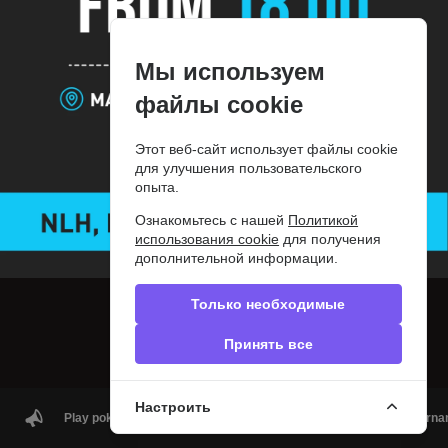
Блог
Контакты
Сообщить об ошибке
Privacy policy
Мы используем
Следите за нами
файлы cookie
© 2012-2026 PokerDiscover.com. Все права защищены.
Этот веб-сайт использует файлы cookie
PokerDiscover.com не является организатором игр. Сайт предназначен только для
для улучшения пользовательского
информационных целей. 18+
опыта.
Ознакомьтесь с нашей
Политикой
использования cookie
для получения
дополнительной информации.
Только необходимые
Принять все
Настроить
Play poker in Greece | ΟΦΙΤΕΧ Poker Clubs | Cash games & Tournam