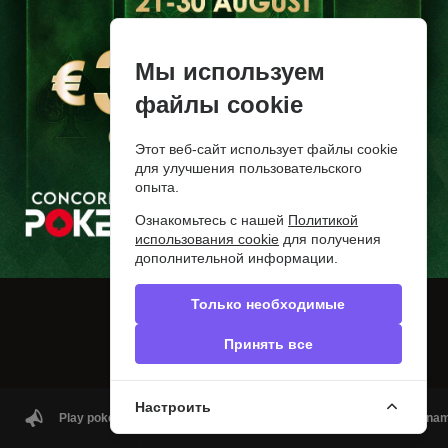
Мы используем
© 2012-2026 PokerDiscover.com. Все права защищены.
PokerDiscover.com не является организатором игр. Сайт предназначен только для
информационных целей. 18+
файлы cookie
Этот веб-сайт использует файлы cookie
для улучшения пользовательского
опыта.
Ознакомьтесь с нашей
Политикой
использования cookie
для получения
дополнительной информации.
Только необходимые
Принять все
Настроить
Play poker in Greece | ΟΦΙΤΕΧ Poker Clubs | Cash games & Tournamn