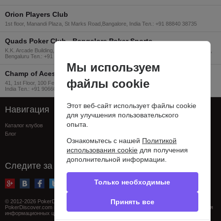
Orion Players Club
1st floor, Manandi Plaza, St Marks Road,Bangalore, India Тел.: +91 88840 38735
Quads Poker Club - Bangalore Poker Sports
K.K. Arcade Building, #571, 2nd Floor30th Main Rd,7th Block, 3rd Stage, Banashankari,
Bengaluru Тел.: +91 95909 84984
Мы используем
Champ of Aces Poker Club
файлы cookie
41, 1st Floor, 100 Feet Road, Koramangala 4th Block, Bengaluru, Karnataka 560034,
India Тел.: +91 90660 79685
Этот веб-сайт использует файлы cookie
Навигация
Поддержка
для улучшения пользовательского
опыта.
Каталог клубов
FAQ
Блог
Контакты
Ознакомьтесь с нашей
Политикой
Сообщить об ошибке
использования cookie
для получения
Privacy policy
дополнительной информации.
Следите за нами
Только необходимые
Принять все
© 2012-2026 PokerDiscover.com. Все права защищены.
PokerDiscover.com не является организатором игр. Сайт предназначен только для
информационных целей. 18+