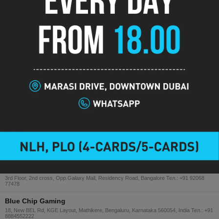
Golden Aces Cards Room
73/1, Old Airport Road, Domlur, Opp Petrol Bunk, Bangalore, Karnataka 560071, India
Тел.: +91-9632454444
Super Straddle Poker House
# 9 1st floor , 4th cross cmr road, H.R.B.R 2nd block, Bengaluru 560043 Тел.: + 91
9535542467
Cardrack Poker Lounge
433/30/1 3rd Floor, 27th A Cross, 10th Main, 4th Block, Jayanagar, Bangalore Тел.: +91
99021 78186
1 отзыв
Gold Coast Poker Club Bangalore
126, NR Colony, Basavanagudi, Bengaluru, Karnataka 560050, India Тел.: +91 97412
38810
Royal Flush
#9 (old #11/1), 4th Main Rd, 1st cross , Bengaluru, Karnataka 560079, India Тел.: +91
9591789674
No Limmits Poker Club
3rd Floor, 2nd cross, Opp.Galaxy Mall, Residency Road, Bangalore Тел.: +91 92068
77478
Blue Chip Gaming
18, New BEL Rd, KGE Layout, Mathikere, Bengaluru, Karnataka 560054, India Тел.: +91
8884552222