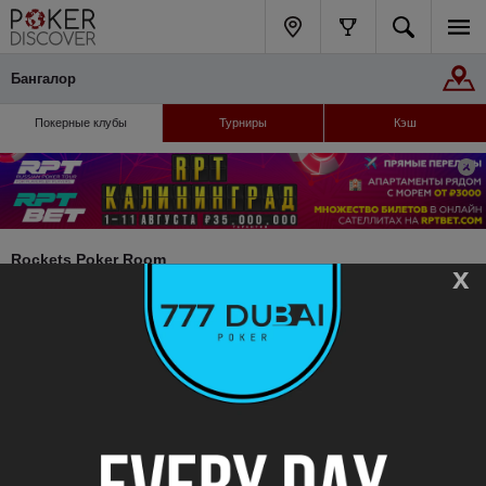
Бангалор
Покерные клубы
Турниры
Кэш
Rockets Poker Room
x
159, 1st Main, Sheshadripuram, Above State Bank of India, Bengaluru, India Тел.:
+919011042000
Kings & Queens Poker
981 1st A Cross, 80 Feet Main Road, opp. Andhra Bank, Koramangala 4 Block,,
Bangalore, Karnataka 560 Тел.: +91 95358 76516
Indian Poker Association
YMIA Club, Assaye Road, Ulsoor Lake, Bengaluru, Karnataka 560042, India Тел.: +91
8892716020
1 отзыв