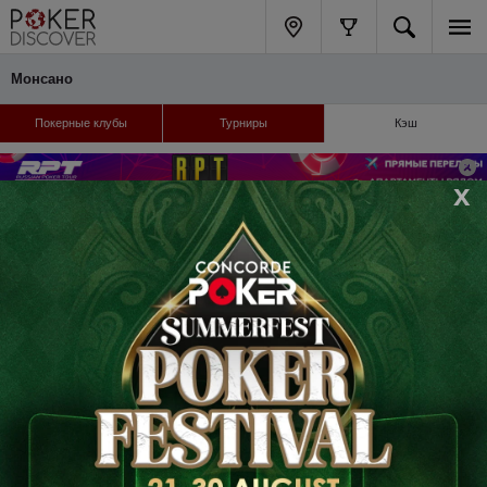
Монсано
Покерные клубы
Турниры
Кэш
x
Регулярные кэш-игры
Кэш-игры не найдены
Навигация
Поддержка
Каталог клубов
FAQ
Блог
Контакты
Сообщить об ошибке
Privacy policy
Следите за нами