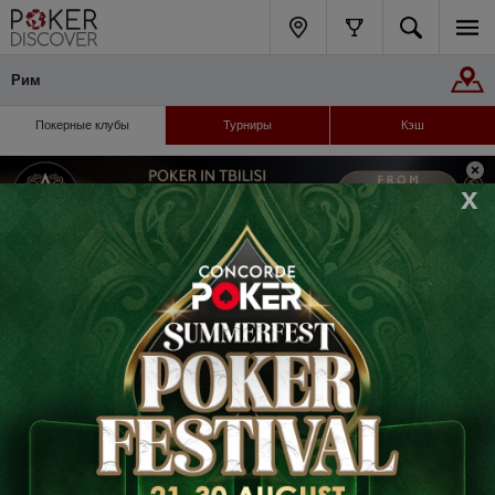
Рим
Покерные клубы
Турниры
Кэш
x
Cotton Genyus
Via Marziale, 42, 00136 Roma, Italy Тел.: +39 327 781 3951
Jackass Poker Club Roma
Via Stamira 7b, 00197 Roma, Italy Тел.: +39 06 9799 7131
Навигация
Поддержка
Каталог клубов
FAQ
Блог
Контакты
Сообщить об ошибке
Privacy policy