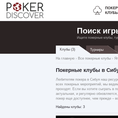
ПОКЕ
КЛУБ
Поиск игр
Ищите покерные клубы, ту
Клубы (3)
Турниры
На главную
Все покерные клубы
Я
Покерные клубы в Сиб
Любителям покера в Сибуя наш ресурс
всех покерных мероприятий, мы ведем
проходят. Если вы хотите сыграть в п
актуальная, и регулярно обновляется,
покер еще доступнее, чем прежде – в
Найдены клубы: 3