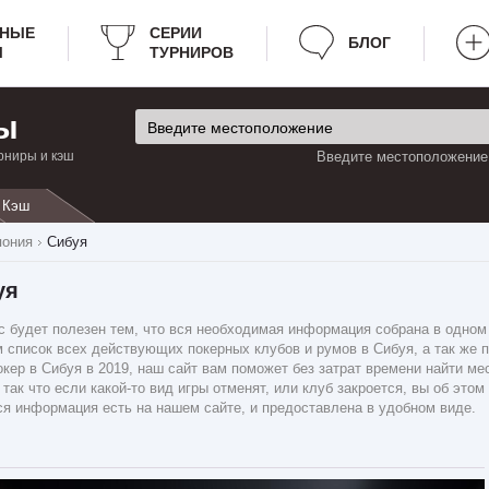
РНЫЕ
СЕРИИ
БЛОГ
Ы
ТУРНИРОВ
ы
рниры и кэш
Введите местоположение:
Кэш
пония
Сибуя
уя
 будет полезен тем, что вся необходимая информация собрана в одном м
 список всех действующих покерных клубов и румов в Сибуя, а так же пе
окер в Сибуя в 2019, наш сайт вам поможет без затрат времени найти м
 так что если какой-то вид игры отменят, или клуб закроется, вы об это
ся информация есть на нашем сайте, и предоставлена в удобном виде.