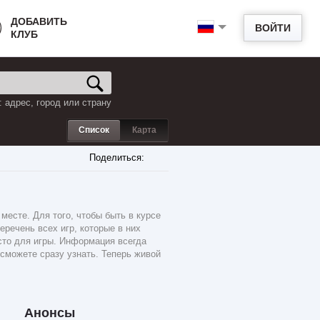
ДОБАВИТЬ
ВОЙТИ
КЛУБ
 адрес, город или страну
Список
Карта
Поделиться:
есте. Для того, чтобы быть в курсе
речень всех игр, которые в них
есто для игры. Информация всегда
м сможете сразу узнать. Теперь живой
Анонсы