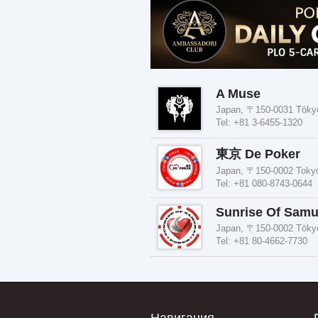
A Muse
Japan, 〒150-0031 Tōky
Tel: +81 3-6455-1320
東京 De Poker
Japan, 〒150-0002
Tel: +81 080-8743-0644
Sunrise Of Samu
Japan, 〒150-0002 Tō
Tel: +81 80-4662-7730