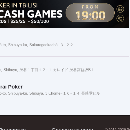
ō-to, Shibuya-ku, Sakuragaokachō, ３−２２
 Tokyo, Shibuya, 渋谷１丁目１２−１ カレイド 渋谷宮益坂B１
rai Poker
kyō-to, Shibuya-ku, Shibuya, 3 Chome−１０−１４ 長崎堂ビル
© 2012-2026 P