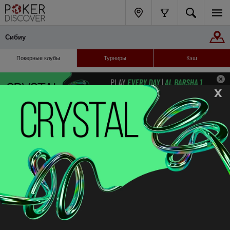
Сибиу
Покерные клубы
Турниры
Кэш
x
Club Sportiv de Poker Gamespot
Strada Gimnasticii 39a, Sibiu, Romania Тел.: +40 720 210 243
2 отзыв
Навигация
Поддержка
Каталог клубов
FAQ
Блог
Контакты
Сообщить об ошибке
Privacy policy
Следите за нами