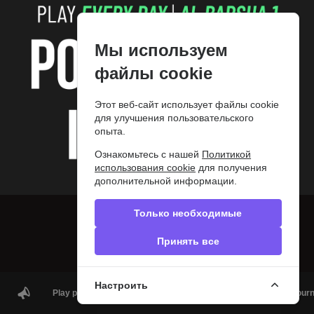
© 2012-2026 PokerDiscover.com. Все права защищены.
PokerDiscover.com не является организатором игр. Сайт предназначен только для
Мы используем
информационных целей. 18+
файлы cookie
Этот веб-сайт использует файлы cookie
для улучшения пользовательского
опыта.
Ознакомьтесь с нашей
Политикой
использования cookie
для получения
дополнительной информации.
Только необходимые
Принять все
Настроить
Play poker in Greece | ΟΦΙΤΕΧ Poker Clubs | Cash games & Tourn