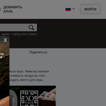
ДОБАВИТЬ
ВОЙТИ
КЛУБ
 адрес, город или страну
x
Поделиться:
тва поиска игры. Ниже вы можете
льная стоимость входа на стол.
тро находить место для игры.