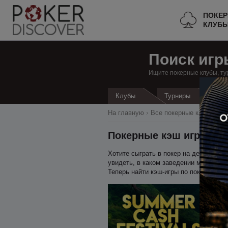
ПОКЕ
КЛУБ
Поиск игр
Ищите покерные клубы, ту
Кэ
Клубы
Турниры
На главную
Все покерные клубы
Р
Покерные кэш игры в В
Хотите сыграть в покер на деньги в
увидеть, в каком заведении можно сыг
Теперь найти кэш-игры по покеру в В