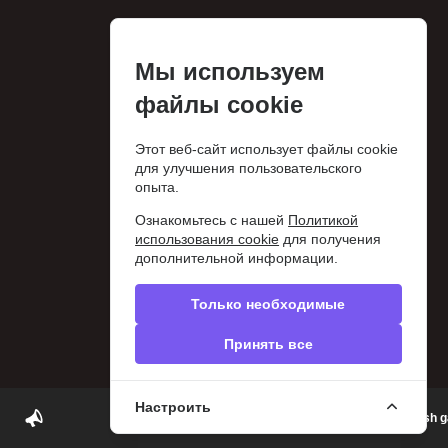
Мы используем
файлы cookie
Этот веб-сайт использует файлы cookie
для улучшения пользовательского
опыта.
Ознакомьтесь с нашей
Политикой
использования cookie
для получения
дополнительной информации.
Только необходимые
Принять все
Настроить
Play poker in Greece | ΟΦΙΤΕΧ Poker Clubs | Cash 