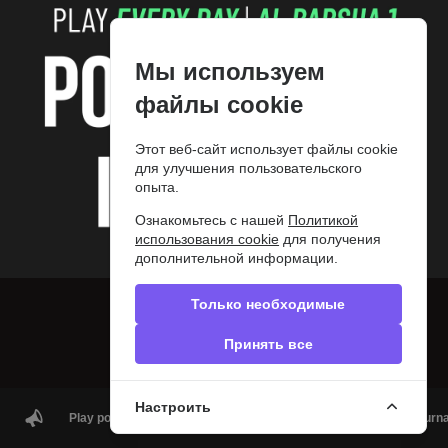
Мы используем
© 2012-2026 PokerDiscover.com. Все права защищены.
PokerDiscover.com не является организатором игр. Сайт предназначен только для
информационных целей. 18+
файлы cookie
Этот веб-сайт использует файлы cookie
для улучшения пользовательского
опыта.
Ознакомьтесь с нашей
Политикой
использования cookie
для получения
дополнительной информации.
Только необходимые
Принять все
Настроить
Play poker in Greece | ΟΦΙΤΕΧ Poker Clubs | Cash games & Tourna