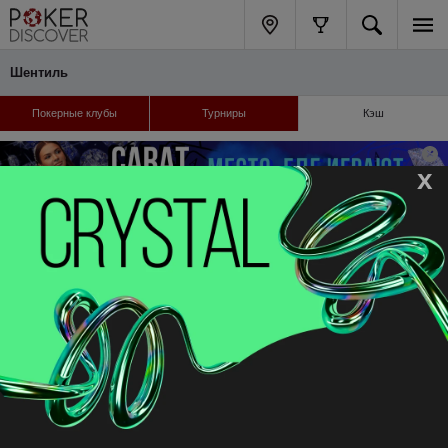
Шентиль
Покерные клубы
Турниры
Кэш
x
Регулярные кэш-игры
Кэш-игры не найдены
Навигация
Поддержка
Каталог клубов
FAQ
Блог
Контакты
Сообщить об ошибке
Privacy policy
Следите за нами